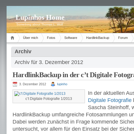
Lupinhos Home
Something about Thomas L. Wolf
Über mich
Fotos
Software
HardlinkBackup
Forum
Archiv
Archiv für 3. Dezember 2012
HardlinkBackup in der c’t Digitale Fotogr
3. Dezember 2012
lupinho
In der aktuellen Au
c’t Digitale Fotografie 1/2013
Digitale Fotografie
Sascha Steinhoff, 
HardlinkBackup umfangreiche Fotosammlungen unt
Dabei werden zunächst in Frage kommende Sich
untersucht, vor allem für den Einsatz bei der Sich