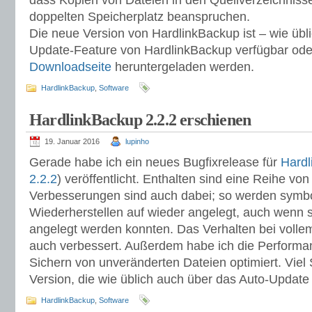
dass Kopien von Dateien in den Quellverzeichnis
doppelten Speicherplatz beanspruchen.
Die neue Version von HardlinkBackup ist – wie übl
Update-Feature von HardlinkBackup verfügbar ode
Downloadseite
heruntergeladen werden.
HardlinkBackup
,
Software
HardlinkBackup 2.2.2 erschienen
19. Januar 2016
lupinho
Gerade habe ich ein neues Bugfixrelease für
Hardl
2.2.2
) veröffentlicht. Enthalten sind eine Reihe von
Verbesserungen sind auch dabei; so werden symbo
Wiederherstellen auf wieder angelegt, auch wenn s
angelegt werden konnten. Das Verhalten bei volle
auch verbessert. Außerdem habe ich die Performa
Sichern von unveränderten Dateien optimiert. Viel
Version, die wie üblich auch über das Auto-Update
HardlinkBackup
,
Software