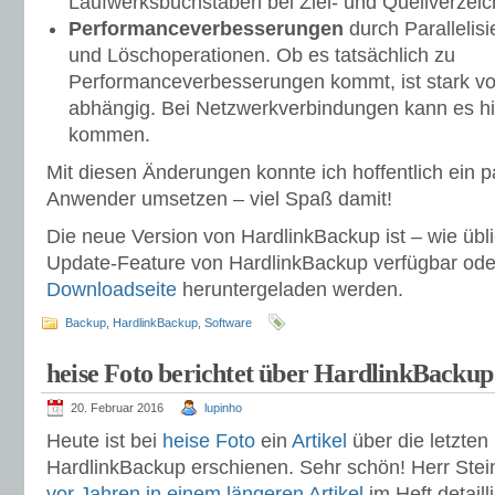
Laufwerksbuchstaben bei Ziel- und Quellverzeic
Performanceverbesserungen
durch Parallelis
und Löschoperationen. Ob es tatsächlich zu
Performanceverbesserungen kommt, ist stark 
abhängig. Bei Netzwerkverbindungen kann es h
kommen.
Mit diesen Änderungen konnte ich hoffentlich ein
Anwender umsetzen – viel Spaß damit!
Die neue Version von HardlinkBackup ist – wie übl
Update-Feature von HardlinkBackup verfügbar ode
Downloadseite
heruntergeladen werden.
Backup
,
HardlinkBackup
,
Software
heise Foto berichtet über HardlinkBackup
20. Februar 2016
lupinho
Heute ist bei
heise Foto
ein
Artikel
über die letzten
HardlinkBackup erschienen. Sehr schön! Herr Stei
vor Jahren in einem längeren Artikel
im Heft detaill