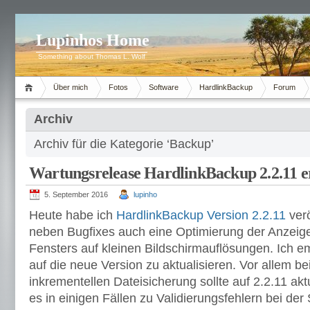
Lupinhos Home
Something about Thomas L. Wolf
Über mich
Fotos
Software
HardlinkBackup
Forum
Archiv
Archiv für die Kategorie ‘Backup’
Wartungsrelease HardlinkBackup 2.2.11 e
5. September 2016
lupinho
Heute habe ich
HardlinkBackup Version 2.2.11
verö
neben Bugfixes auch eine Optimierung der Anzeig
Fensters auf kleinen Bildschirmauflösungen. Ich e
auf die neue Version zu aktualisieren. Vor allem b
inkrementellen Dateisicherung sollte auf 2.2.11 aktu
es in einigen Fällen zu Validierungsfehlern bei der